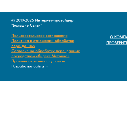
© 2019-2025 Интернет-провайдер
"Большие Связи"
Пользовательское соглашение
О КОМП
Политика в отношении обработки
ПРОВЕРИТ
перс. данных
Согласие на обработку перс. данных
посредством «Яндекс.Метрика»
Правила оказания слуг связи
Разработка сайта →